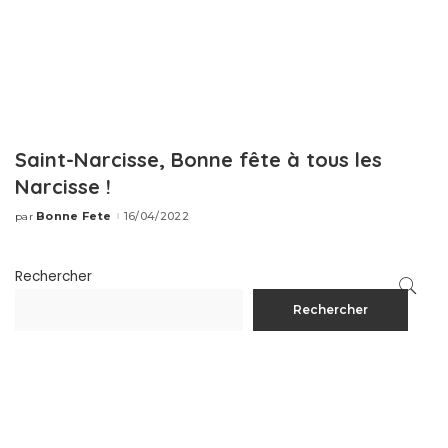
Saint-Narcisse, Bonne fête à tous les
Narcisse !
Bonne Fete
16/04/2022
par
Publié
par
Rechercher
Rechercher