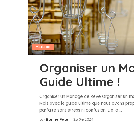
Mariage
Organiser un Ma
Guide Ultime !
Organiser un Mariage de Rêve Organiser un m
Mais avec le guide ultime que nous avons prép
parfaite sans stress ni confusion. De la
...
Bonne Fete
25/04/2024
par
Publié
par