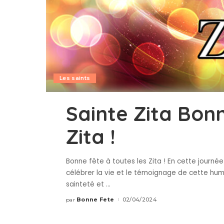
Les saints
Sainte Zita Bonn
Zita !
Bonne fête à toutes les Zita ! En cette journé
célébrer la vie et le témoignage de cette hum
sainteté et
...
Bonne Fete
02/04/2024
par
Publié
par