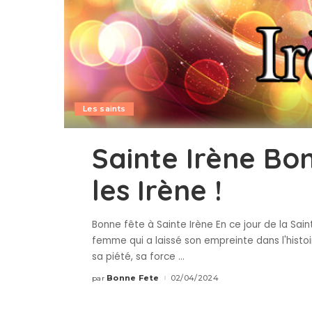
Les saints
Sainte Irène Bo
les Irène !
Bonne fête à Sainte Irène En ce jour de la Sai
femme qui a laissé son empreinte dans l'histoi
sa piété, sa force
...
Bonne Fete
02/04/2024
par
Publié
par