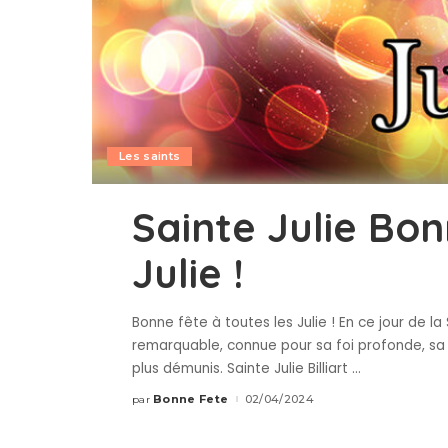
Les saints
Sainte Julie Bon
Julie !
Bonne fête à toutes les Julie ! En ce jour de
remarquable, connue pour sa foi profonde, sa
plus démunis. Sainte Julie Billiart
...
Bonne Fete
02/04/2024
par
Publié
par