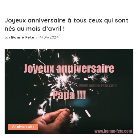
Joyeux anniversaire à tous ceux qui sont
nés au mois d’avril !
Bonne Fete
14/04/2024
par
Publié
par
Anniversaire