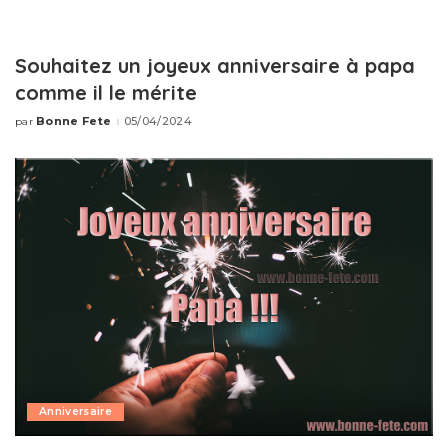
Souhaitez un joyeux anniversaire à papa
comme il le mérite
Bonne Fete
05/04/2024
par
Publié
par
Anniversaire