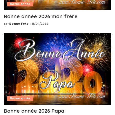
Bonne année
Bonne année 2026 mon frère
Bonne Fete
15/04/2022
par
Publié
par
Bonne année
Bonne année 2026 Papa