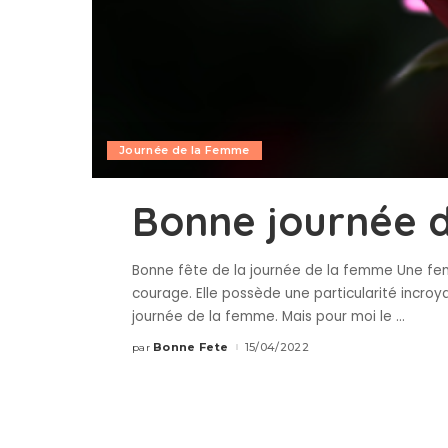
Journée de la Femme
Bonne journée 
Bonne fête de la journée de la femme Une fe
courage. Elle possède une particularité incroyab
journée de la femme. Mais pour moi le
...
Bonne Fete
15/04/2022
par
Publié
par