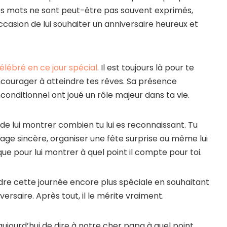
Ces mots ne sont peut-être pas souvent exprimés,
occasion de lui souhaiter un anniversaire heureux et
élébré en ce jour spécial
. Il est toujours là pour te
encourager à atteindre tes rêves. Sa présence
conditionnel ont joué un rôle majeur dans ta vie.
 de lui montrer combien tu lui es reconnaissant. Tu
age sincère, organiser une fête surprise ou même lui
ue pour lui montrer à quel point il compte pour toi.
ndre cette journée encore plus spéciale en souhaitant
ersaire. Après tout, il le mérite vraiment.
ujourd’hui de dire à notre cher papa à quel point