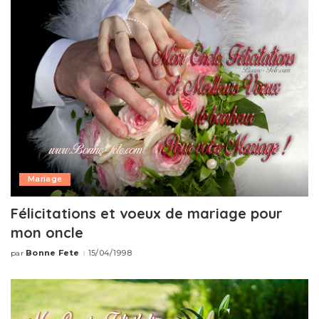
Mariage
Félicitations et voeux de mariage pour
mon oncle
Bonne Fete
15/04/1998
par
Publié
par