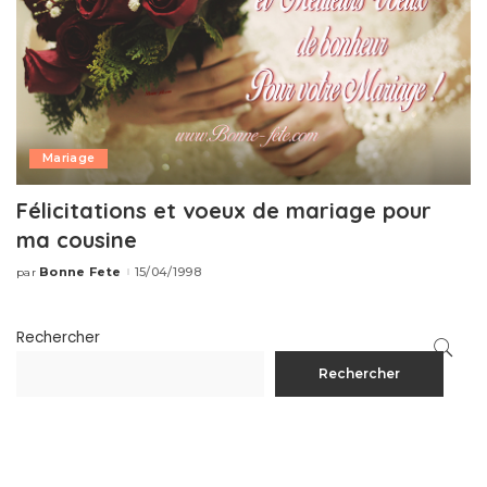
Mariage
Félicitations et voeux de mariage pour
ma cousine
Bonne Fete
15/04/1998
par
Publié
par
Rechercher
Rechercher