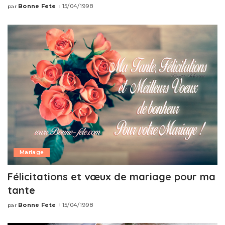
Bonne Fete
15/04/1998
par
Publié
par
Mariage
Félicitations et vœux de mariage pour ma
tante
Bonne Fete
15/04/1998
par
Publié
par