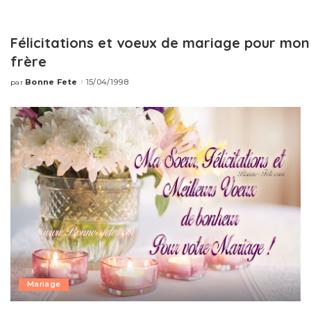
Félicitations et voeux de mariage pour mon
frère
Bonne Fete
15/04/1998
par
Publié
par
Mariage