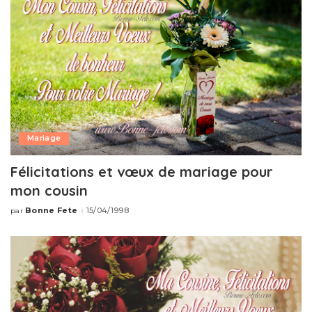
Mariage
Félicitations et vœux de mariage pour
mon cousin
Bonne Fete
15/04/1998
par
Publié
par