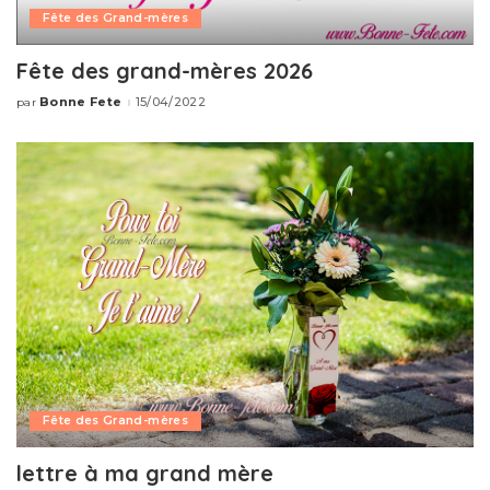
Fête des Grand-mères
Fête des grand-mères 2026
Bonne Fete
15/04/2022
par
Publié
par
Fête des Grand-mères
lettre à ma grand mère