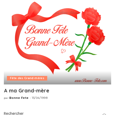
Fête des Grand-mères
A ma Grand-mère
Bonne Fete
15/04/1998
par
Publié
par
Rechercher