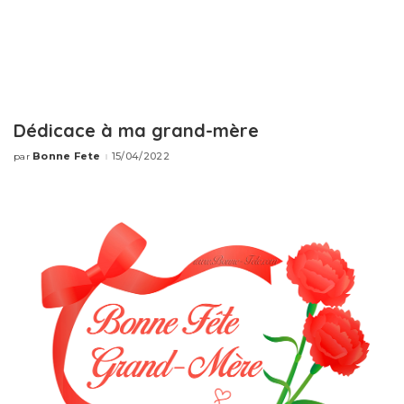
Dédicace à ma grand-mère
Bonne Fete
15/04/2022
par
Publié
par