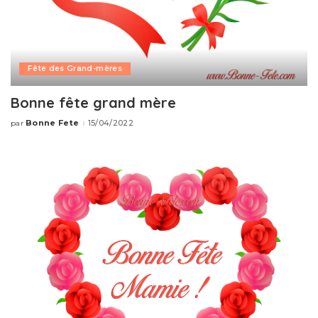
Fête des Grand-mères
Bonne fête grand mère
Bonne Fete
15/04/2022
par
Publié
par