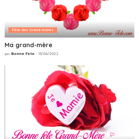
Fête des Grand-mères
Ma grand-mère
Bonne Fete
15/04/2022
par
Publié
par