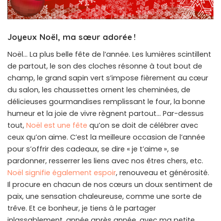
Joyeux Noël, ma sœur adorée !
Noël… La plus belle fête de l’année. Les lumières scintillent
de partout, le son des cloches résonne à tout bout de
champ, le grand sapin vert s’impose fièrement au cœur
du salon, les chaussettes ornent les cheminées, de
délicieuses gourmandises remplissant le four, la bonne
humeur et la joie de vivre règnent partout… Par-dessus
tout,
Noël est une fête
qu’on se doit de célébrer avec
ceux qu’on aime. C’est la meilleure occasion de l’année
pour s’offrir des cadeaux, se dire « je t’aime », se
pardonner, resserrer les liens avec nos êtres chers, etc.
Noël signifie également espoir
, renouveau et générosité.
Il procure en chacun de nos cœurs un doux sentiment de
paix, une sensation chaleureuse, comme une sorte de
trêve. Et ce bonheur, je tiens à le partager
inlassablement, année après année, avec ma petite