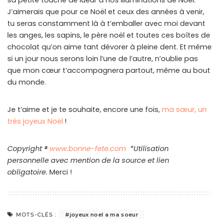
sa petite touche de lueur à nos illuminations de Noël.
J’aimerais que pour ce Noël et ceux des années à venir,
tu seras constamment là à t’emballer avec moi devant
les anges, les sapins, le père noël et toutes ces boîtes de
chocolat qu’on aime tant dévorer à pleine dent. Et même
si un jour nous serons loin l’une de l’autre, n’oublie pas
que mon cœur t’accompagnera partout, même au bout
du monde.
Je t’aime et je te souhaite, encore une fois,
ma sœur, un
très joyeux Noël
!
Copyright ®
www.bonne-fete.com
*Utilisation
personnelle avec mention de la source et lien
obligatoire.
Merci !
MOTS-CLÉS :
joyeux noel a ma soeur